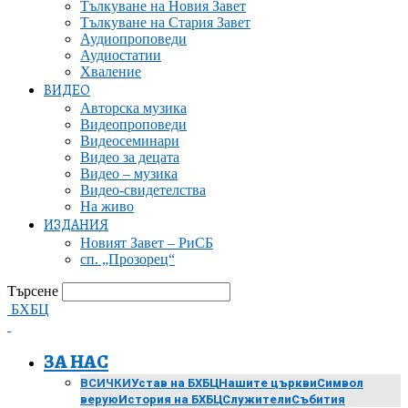
Тълкуване на Новия Завет
Тълкуване на Стария Завет
Аудиопроповеди
Аудиостатии
Хваление
ВИДЕО
Авторска музика
Видеопроповеди
Видеосеминари
Видео за децата
Видео – музика
Видео-свидетелства
На живо
ИЗДАНИЯ
Новият Завет – РиСБ
сп. „Прозорец“
Търсене
БХБЦ
ЗА НАС
ВСИЧКИ
Устав на БХБЦ
Нашите църкви
Символ
верую
История на БХБЦ
Служители
Събития