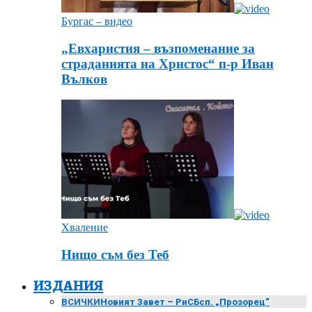
Бургас – видео
„Евхаристия – възпоменание за
страданията на Христос“ п-р Иван
Вълков
Хваление
Нищо съм без Теб
ИЗДАНИЯ
ВСИЧКИ
Новият Завет – РиСБ
сп. „Прозорец“