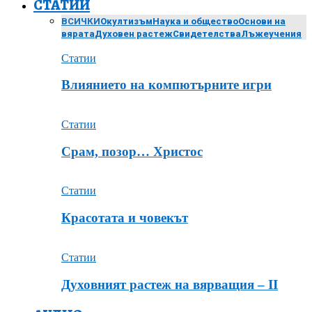
СТАТИИ
ВСИЧКИ
Окултизъм
Наука и общество
Основи на
вярата
Духовен растеж
Свидетелства
Лъжеучения
Статии
Влиянието на компютърните игри
Статии
Срам, позор… Христос
Статии
Красотата и човекът
Статии
Духовният растеж на вярващия – ІІ