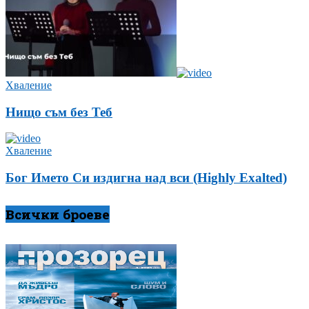
Хваление
Нищо съм без Теб
Хваление
Бог Името Си издигна над вси (Highly Exalted)
Всички броеве