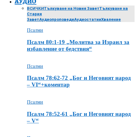
АУДИО
ВСИЧКИ
Тълкуване на Новия Завет
Тълкуване на
Стария
Завет
Аудиопроповеди
Аудиостатии
Хваление
Псалми
Псалм 80:1-19 „Молитва за Израил за
избавление от бедствия“
Псалми
Псалм 78:62-72 „Бог и Неговият народ
– VІ“+коментар
Псалми
Псалм 78:52-61 „Бог и Неговият народ
– V“