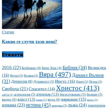
Статии
Какво се случи тази нощ?
Етикети
Библия
(34)
2016
(22)
Великден
Безбожие
(4)
Бени Хин
(4)
Вяра
(497)
Данаил Вълков
(16)
Ветил
(3)
Вълков
(3)
(31)
Иисус
(16)
Депресия
(8)
Духовност
(5)
Петър
(3)
Памет
(2)
Христос
(413)
Свобода
(21)
Спасител
(14)
атеизъм
(13)
астрология
(5)
богослужение
(5)
бъдеще
(5)
албум
(1)
вярващи
(15)
власт
(13)
видео
(6)
вода
(6)
влияе
(1)
вятър
(1)
истина
(45)
измама
(23)
лъжа
(24)
лъжепророк
критика
(3)