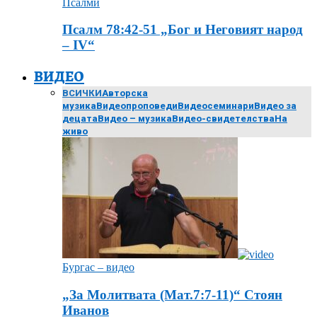
Псалми
Псалм 78:42-51 „Бог и Неговият народ
– ІV“
ВИДЕО
ВСИЧКИ
Авторска
музика
Видеопроповеди
Видеосеминари
Видео за
децата
Видео – музика
Видео-свидетелства
На
живо
Бургас – видео
„За Молитвата (Мат.7:7-11)“ Стоян
Иванов