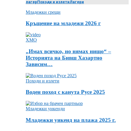
лагер
Походи и излети
Лагери
Младежки срещи
Кръщение на младежи 2026 г
ХМО
„Имах всичко, но нямах нищо“ –
Историята на Бивш Хазартно
Зависим…
Походи и излети
Воден поход с канута Русе 2025
Младежки уикенди
Младежки уикенд на плажа 2025 г.