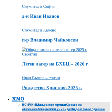
Служител в София
д-н Иван Иванов
Служител в Камено
п-р Владимир Чайковски
Събития
Летен лагер на БХБЦ – 2026 г.
Иван Вълков – статии
Рождество Христово 2025 г.
ХМО
ВСИЧКИ
Младежки срещи
Среща за
обучение
Младежки уикенди
Видеа
Новогодишен