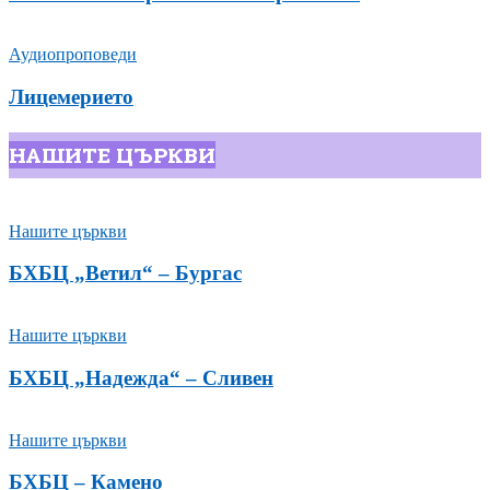
Аудиопроповеди
Лицемерието
НАШИТЕ ЦЪРКВИ
Нашите църкви
БХБЦ „Ветил“ – Бургас
Нашите църкви
БХБЦ „Надежда“ – Сливен
Нашите църкви
БХБЦ – Камено