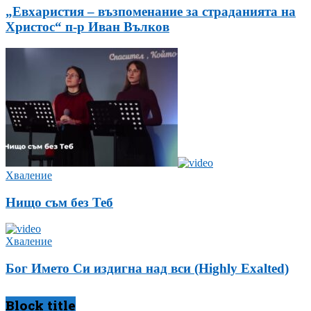
„Евхаристия – възпоменание за страданията на
Христос“ п-р Иван Вълков
Хваление
Нищо съм без Теб
Хваление
Бог Името Си издигна над вси (Highly Exalted)
Block title