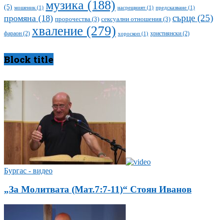
музика
(188)
(5)
мошеник
(1)
насрещният
(1)
предсказване
(1)
сърце
(25)
промяна
(18)
пророчества
(3)
сексуални отношения
(3)
хваление
(279)
фараон
(2)
християнски
(2)
хороскоп
(1)
Block title
Бургас - видео
„За Молитвата (Мат.7:7-11)“ Стоян Иванов