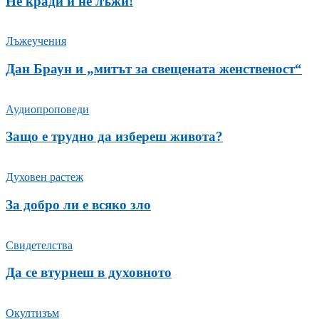
Не кради и не лъжи!
Лъжеучения
Дан Браун и „митът за свещената женственост“
Аудиопроповеди
Защо е трудно да избереш живота?
Духовен растеж
За добро ли е всяко зло
Свидетелства
Да се втурнеш в духовното
Окултизъм