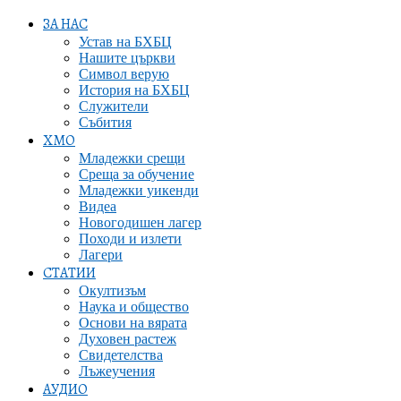
ЗА НАС
Устав на БХБЦ
Нашите църкви
Символ верую
История на БХБЦ
Служители
Събития
ХМО
Младежки срещи
Среща за обучение
Младежки уикенди
Видеа
Новогодишен лагер
Походи и излети
Лагери
СТАТИИ
Окултизъм
Наука и общество
Основи на вярата
Духовен растеж
Свидетелства
Лъжеучения
АУДИО