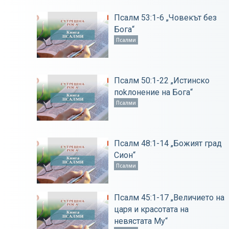
Псалм 53:1-6 „Човекът без
Бога“
Псалми
Псалм 50:1-22 „Истинско
поkлонение на Бога“
Псалми
Псалм 48:1-14 „Божият град
Сион“
Псалми
Псалм 45:1-17 „Величието на
царя и красотата на
невястата Му“