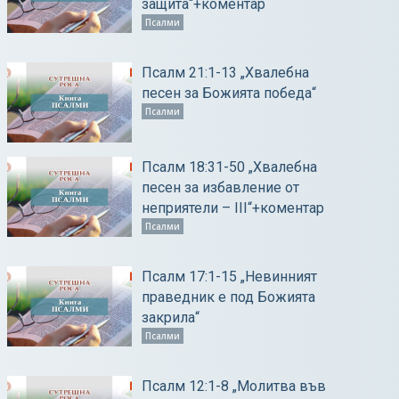
защита“+коментар
Псалми
Псалм 21:1-13 „Хвалебна
песен за Божията победа“
Псалми
Псалм 18:31-50 „Хвалебна
песен за избавление от
неприятели – ІІІ“+коментар
Псалми
Псалм 17:1-15 „Невинният
праведник е под Божията
закрила“
Псалми
Псалм 12:1-8 „Молитва във