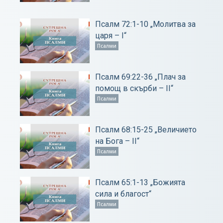
Псалм 72:1-10 „Молитва за
царя – І“
Псалми
Псалм 69:22-36 „Плач за
помощ в скърби – ІІ“
Псалми
Псалм 68:15-25 „Величието
на Бога – ІІ“
Псалми
Псалм 65:1-13 „Божията
сила и благост“
Псалми