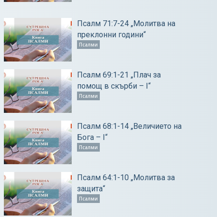
Псалм 71:7-24 „Молитва на
преклонни години“
Псалми
Псалм 69:1-21 „Плач за
помощ в скърби – І“
Псалми
Псалм 68:1-14 „Величието на
Бога – І“
Псалми
Псалм 64:1-10 „Молитва за
защита“
Псалми