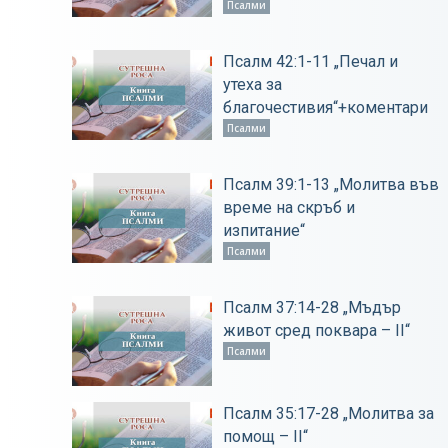
Псалми
Псалм 42:1-11 „Печал и
утеха за
благочестивия“+коментари
Псалми
Псалм 39:1-13 „Молитва във
време на скръб и
изпитание“
Псалми
Псалм 37:14-28 „Мъдър
живот сред поквара – ІІ“
Псалми
Псалм 35:17-28 „Молитва за
помощ – ІІ“