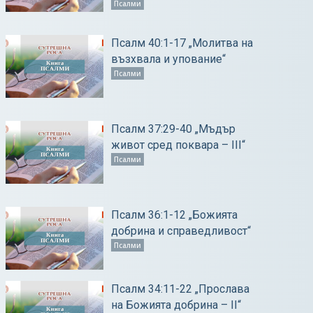
Псалми
Псалм 40:1-17 „Молитва на
възхвала и упование“
Псалми
Псалм 37:29-40 „Мъдър
живот сред поквара – ІІІ“
Псалми
Псалм 36:1-12 „Божията
добрина и справедливост“
Псалми
Псалм 34:11-22 „Прослава
на Божията добрина – ІІ“