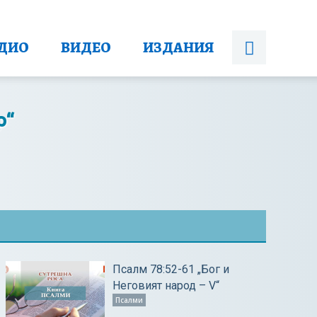
ДИО
ВИДЕО
ИЗДАНИЯ
р“
Псалм 78:52-61 „Бог и
Неговият народ – V“
Псалми