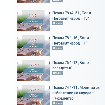
Псалм 78:42-51 „Бог и
Неговият народ – ІV“
Псалми
Псалм 78:1-16 „Бог и
Неговият народ – І“
Псалми
Псалм 76:1-12 „Бог е
победител“
Псалми
Псалм 74:1-11 „Молитва за
избавление на народа –
І“+коментар
Псалми