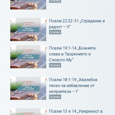
Псалми
Псалм 22:22-31 „Страдание и
радост – ІІ“
Псалми
Псалм 19:1-14 „Божията
слава в Творението и
Словото Му“
Псалми
Псалм 18:1-19 „Хвалебна
песен за избавление от
неприятели – І“
Псалми
Псалм 13 и 14 „Увереност в