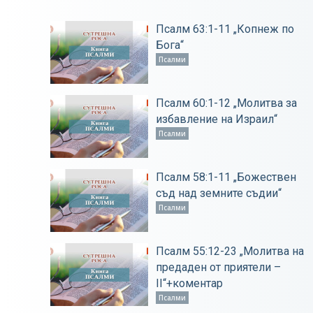
Псалм 63:1-11 „Копнеж по
Бога“
Псалми
Псалм 60:1-12 „Молитва за
избавление на Израил“
Псалми
Псалм 58:1-11 „Божествен
съд над земните съдии“
Псалми
Псалм 55:12-23 „Молитва на
предаден от приятели –
ІІ“+коментар
Псалми