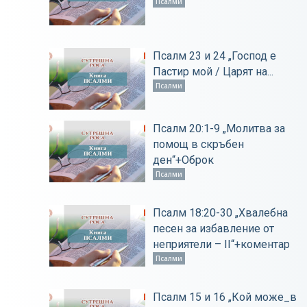
Псалми
Псалм 23 и 24 „Господ е
Пастир мой / Царят на...
Псалми
Псалм 20:1-9 „Молитва за
помощ в скръбен
ден“+Оброк
Псалми
Псалм 18:20-30 „Хвалебна
песен за избавление от
неприятели – ІІ“+коментар
Псалми
Псалм 15 и 16 „Кой може_в