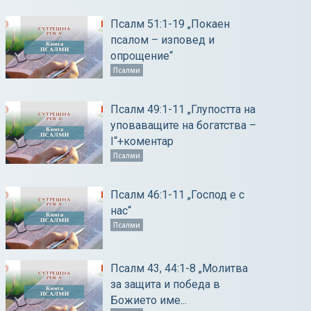
Псалм 51:1-19 „Покаен
псалом – изповед и
опрощение“
Псалми
Псалм 49:1-11 „Глупостта на
уповаващите на богатства –
І“+коментар
Псалми
Псалм 46:1-11 „Господ е с
нас“
Псалми
Псалм 43, 44:1-8 „Молитва
за защита и победа в
Божието име...