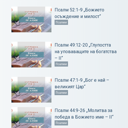
Псалм 52:1-9 „Божието
осъждение и милост“
Псалми
Псалм 49:12-20 „Глупостта
на уповаващите на богатства
– ІІ“
Псалми
Псалм 47:1-9 „Бог е най –
великият Цар“
Псалми
Псалм 44:9-26 „Молитва за
победа в Божието име – ІІ“
Псалми