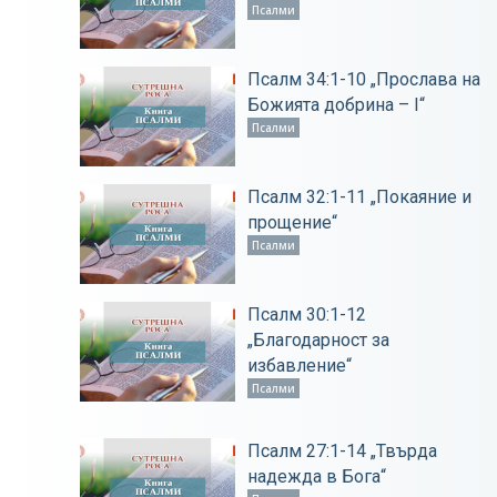
Псалми
Псалм 34:1-10 „Прослава на
Божията добрина – І“
Псалми
Псалм 32:1-11 „Покаяние и
прощение“
Псалми
Псалм 30:1-12
„Благодарност за
избавление“
Псалми
Псалм 27:1-14 „Твърда
надежда в Бога“