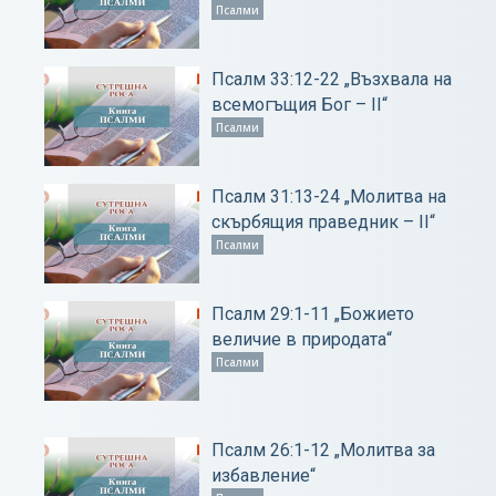
Псалми
Псалм 33:12-22 „Възхвала на
всемогъщия Бог – ІІ“
Псалми
Псалм 31:13-24 „Молитва на
скърбящия праведник – ІІ“
Псалми
Псалм 29:1-11 „Божието
величие в природата“
Псалми
Псалм 26:1-12 „Молитва за
избавление“