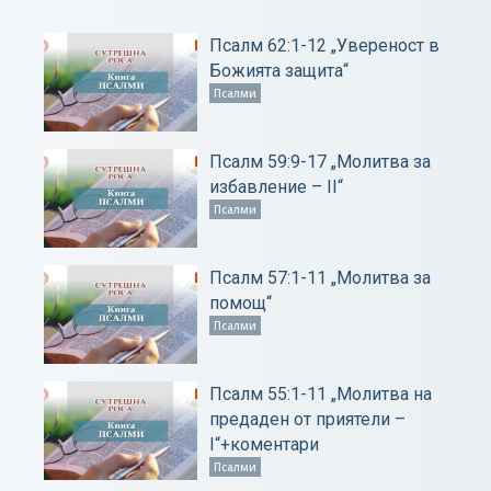
Псалм 62:1-12 „Увереност в
Божията защита“
Псалми
Псалм 59:9-17 „Молитва за
избавление – ІІ“
Псалми
Псалм 57:1-11 „Молитва за
помощ“
Псалми
Псалм 55:1-11 „Молитва на
предаден от приятели –
І“+коментари
Псалми