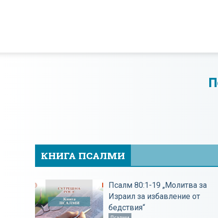
БХБЦ
П
КНИГА ПСАЛМИ
Псалм 80:1-19 „Молитва за
Израил за избавление от
бедствия“
Псалми