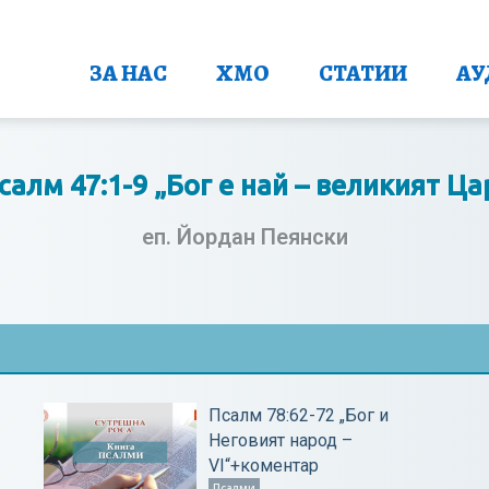
ЗА НАС
ХМО
СТАТИИ
АУ
салм 47:1-9 „Бог е най – великият Ца
еп. Йордан Пеянски
Псалм 78:62-72 „Бог и
Неговият народ –
VІ“+коментар
Псалми