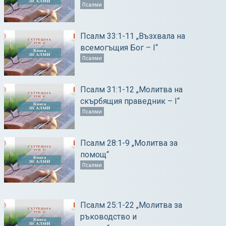
Псалми
Псалм 33:1-11 „Възхвала на
всемогъщия Бог – І“
Псалми
Псалм 31:1-12 „Молитва на
скърбящия праведник – І“
Псалми
Псалм 28:1-9 „Молитва за
помощ“
Псалми
Псалм 25:1-22 „Молитва за
ръководство и