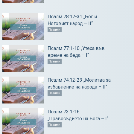
Псалм 78:17-31 „Бог и
Неговият народ – ІІ“
Псалми
Псалм 77:1-10 „Утеха във
време на беда – І“
Псалми
Псалм 74:12-23 „Молитва за
избавление на народа – ІІ“
Псалми
Псалм 73:1-16
„Правосъдието на Бога – І“
Псалми