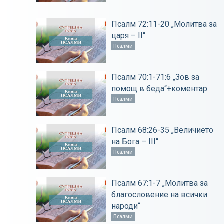
Псалм 72:11-20 „Молитва за
царя – ІІ“
Псалми
Псалм 70:1-71:6 „Зов за
помощ в беда“+коментар
Псалми
Псалм 68:26-35 „Величието
на Бога – ІІІ“
Псалми
Псалм 67:1-7 „Молитва за
благословение на всички
народи“
Псалми