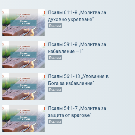
Псалм 61:1-8 „Молитва за
духовно укрепване“
Псалми
Псалм 59:1-8 „Молитва за
избавление – І“
Псалми
Псалм 56:1-13 „Упование в
Бога за избавление“
Псалми
Псалм 54:1-7 „Молитва за
защита от врагове“
Псалми