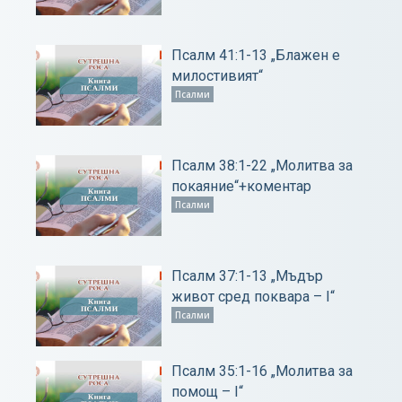
Псалм 41:1-13 „Блажен е
милостивият“
Псалми
Псалм 38:1-22 „Молитва за
покаяние“+коментар
Псалми
Псалм 37:1-13 „Мъдър
живот сред поквара – І“
Псалми
Псалм 35:1-16 „Молитва за
помощ – І“