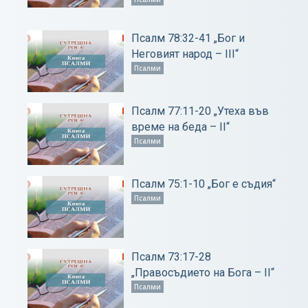
Псалм 78:32-41 „Бог и
Неговият народ – ІІІ“
Псалми
Псалм 77:11-20 „Утеха във
време на беда – ІІ“
Псалми
Псалм 75:1-10 „Бог е съдия“
Псалми
Псалм 73:17-28
„Правосъдието на Бога – ІІ“
Псалми