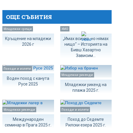
ОЩЕ СЪБИТИЯ
Младежки срещи
ХМО
Кръщение на младежи
„Имах всичко, но нямах
2026 г
нищо“ – Историята на
Бивш Хазартно
Зависим...
Походи и излети
Младежки уикенди
Воден поход с канута
Русе 2025
Младежки уикенд на
плажа 2025 г.
Младежки уикенди
Походи и излети
Международен
Поход до Седемте
семинар в Прага 2025 г.
Рилски езера 2025 г.