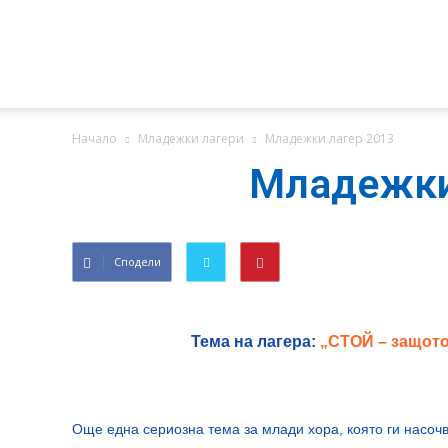
БХБЦ
Начало
Младежки лагери
Младежки лагер 2013
Младежки
Сподели
Тема на лагера:
„СТОЙ – защото
Още една сериозна тема за млади хора, която ги насоч