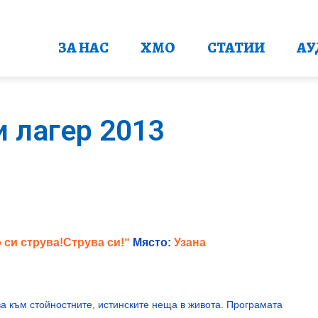
ЗА НАС
ХМО
СТАТИИ
АУ
 лагер 2013
 си струва!Струва си!“
Място:
Узана
ва към стойностните, истинските неща в живота. Програмата