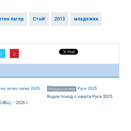
етен лагер
Стой!
2013
младежки
Походи и излети
Воден поход с канута Русе 2025
БХБЦ – 2026 г.