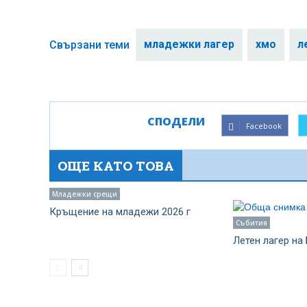
младежки лагер
хмо
л
Свързани теми
СПОДЕЛИ
Facebook
ОЩЕ КАТО ТОВА
Младежки срещи
Кръщение на младежи 2026 г
Събития
Летен лагер на 